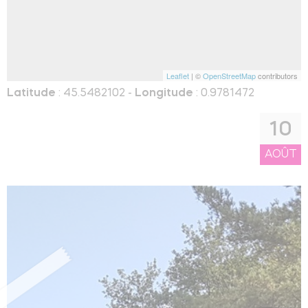
Leaflet
| ©
OpenStreetMap
contributors
Latitude
: 45.5482102 -
Longitude
: 0.9781472
10
AOÛT