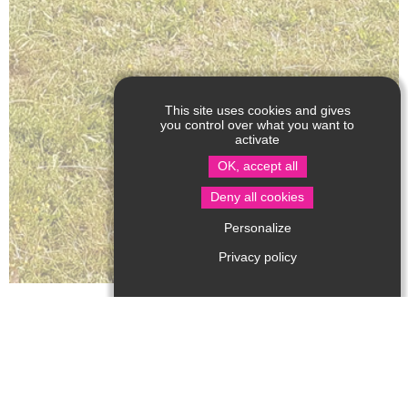
This site uses cookies and gives
you control over what you want to
activate
OK, accept all
Deny all cookies
Personalize
Privacy policy
From xx to xx
With the help of qualified fishing guides, learn the art of
no-kill fishing.