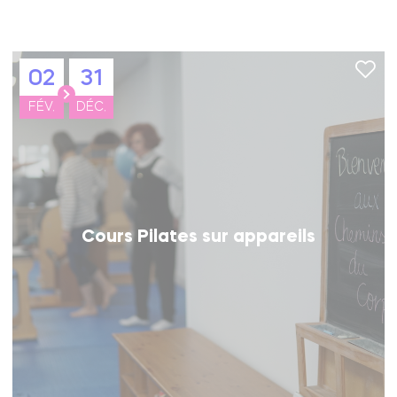
02
31
FÉV.
DÉC.
Cours Pilates sur appareils