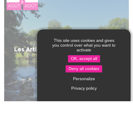
AOÛT
AOÛT
This site uses cookies and gives
you control over what you want to
Les Artistes de Saint Pierre de Côle
activate
OK, accept all
Deny all cookies
Personalize
Privacy policy
02
25