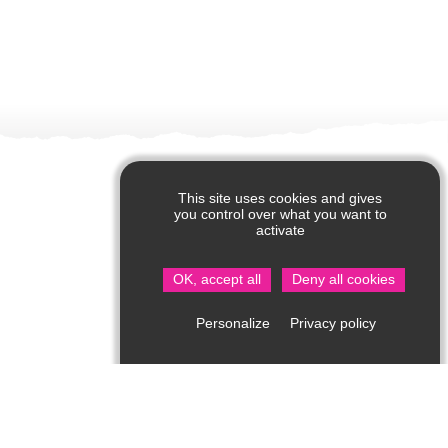
This site uses cookies and gives
you control over what you want to
activate
OK, accept all
Deny all cookies
Privacy policy
Personalize
Office de Tourisme de Saint Jean de Côle
Rue du Château – 24800 Saint Jean de Côle
05 53 62 14 15
Consultez notre page contact !