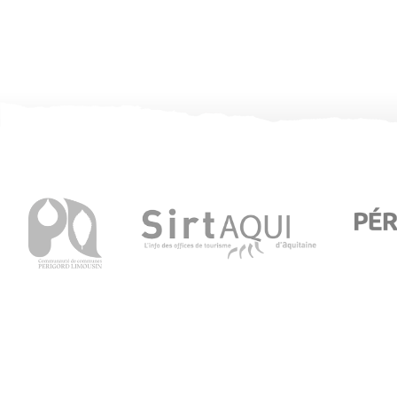
Office de Tourisme de Thiviers
1 Place Foch – 24800 Thiviers
05 53 55 12 50
Consultez notre page contact !