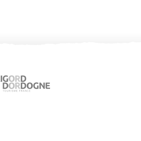
Office de Tourisme de Jumilhac le Grand
Place du Château – 24630 Jumilhac le Grand
05 53 52 55 43
Consultez notre page contact !