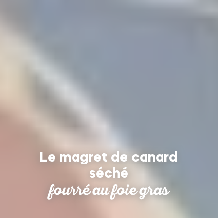
Le magret de canard
séché
fourré au foie gras