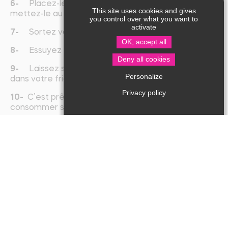
6-
Placez-le dans une boite hermétique et
This site uses cookies and gives
mettez-le au frais 24 à 36 heures.
you control over what you want to
activate
7-
Sortez votre magret et rincez-le à l’eau froide
OK, accept all
8-
Essuyez correctement votre magret, poivrez.
Deny all cookies
9-
Laissez sécher le magret entre 15 et 21 jours
Personalize
dans votre frigo sans le recouvrir.
Privacy policy
10-
C’est prêt 🙂 Vous pouvez déguster ! (à
consommer sous 8 jours en le filmant)