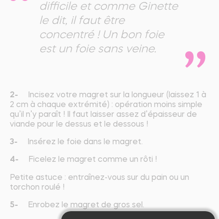
difficile et comme Ginette
le dit, il faut être
concentré ! Un bon foie
est un foie sans veine.
2-
Incisez votre magret sur la longueur (laissez 1 à
2 cm à chaque extrémité) : opération moins simple
qu’il n’y paraît ! Il faut laisser assez d’épaisseur de
viande pour le dessus et le dessous !
3-
Insérez le foie dans le magret.
4-
Ficelez le magret comme un rôti !
Petite astuce : entraînez-vous sur du pain ou un
torchon roulé !
5-
Enrobez le magret de gros sel.