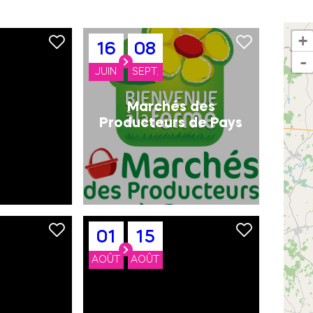
+
16
08
-
JUIN
SEPT.
Marchés des
Producteurs de Pays
01
15
AOÛT
AOÛT