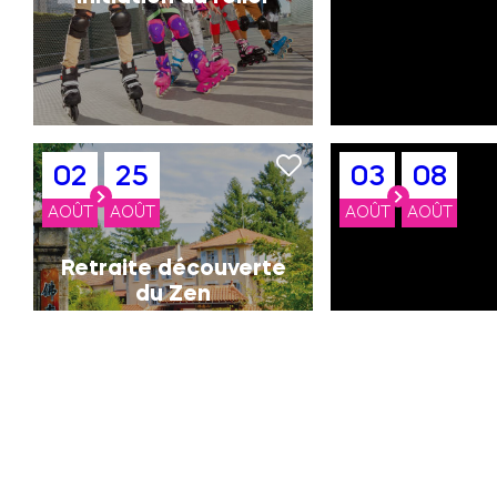
02
25
03
08
AOÛT
AOÛT
AOÛT
AOÛT
Retraite découverte
du Zen
04
22
07