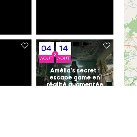
04
14
AOÛT
AOÛT
Amélia’s secret :
escape game en
réalité augmentée
07