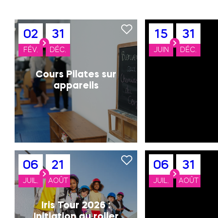
02
31
15
31
FÉV.
DÉC.
JUIN
DÉC.
Cours Pilates sur
appareils
06
21
06
31
JUIL.
AOÛT
JUIL.
AOÛT
Iris Tour 2026 :
Initiation au roller