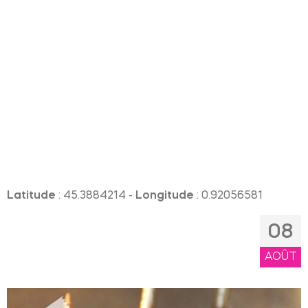
Latitude
: 45.3884214 -
Longitude
: 0.92056581
08
AOÛT