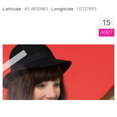
Latitude
: 45.4810983 -
Longitude
: 1.0727955
15
AOÛT