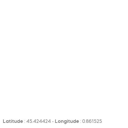
Latitude
: 45.424424 -
Longitude
: 0.861525