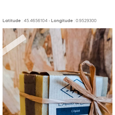
Latitude
: 45.4656104 -
Longitude
: 0.9529300