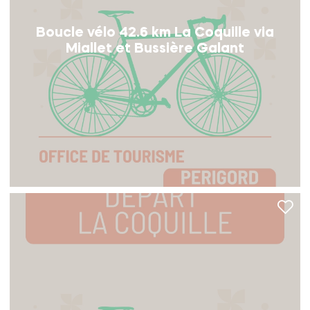
Boucle vélo 42.6 km La Coquille via
Miallet et Bussière Galant