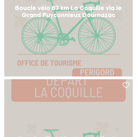
Boucle vélo 67 km La Coquille via le
Grand Puyconnieux Dournazac