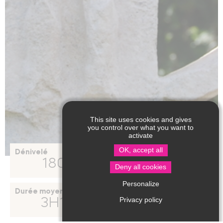
This site uses cookies and gives
you control over what you want to
activate
OK, accept all
Dénivelé
Distance
180
42.6
m
km
Deny all cookies
Personalize
Durée moyenne
Privacy policy
3H10