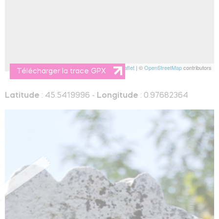
Leaflet
| ©
OpenStreetMap
contributors
Télécharger la trace GPX
Latitude
: 45.5419996 -
Longitude
: 0.97682364