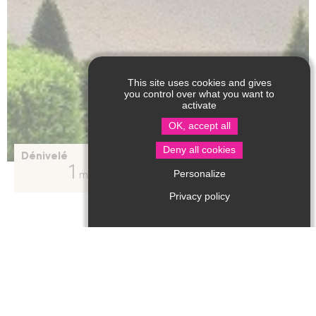
This site uses cookies and gives
you control over what you want to
activate
OK, accept all
Deny all cookies
Dénivelé
Distance
Durée moyenne
1
1
0h35
Personalize
m
km
Privacy policy
Type d'itinéraire
:
Boucle
Famille
Personnes à mobilité réduite
Difficulté
:
Facile
Le village médiéval de Saint-Jean-de-Cole fait partie
des "Plus Beaux Villages de France", le seul en Périgord