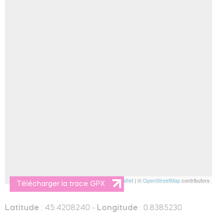
Leaflet
| ©
OpenStreetMap
contributors
Télécharger la trace GPX
Latitude
: 45.4208240 -
Longitude
: 0.8385230