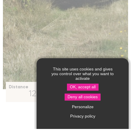
This site uses cookies and gives
you control over what you want to
activate
OK, accept all
Distance
Durée moyenne
12
3h
km
Deny all cookies
Personalize
Type d'itinéraire
:
Boucle
Privacy policy
Famille
Sportifs