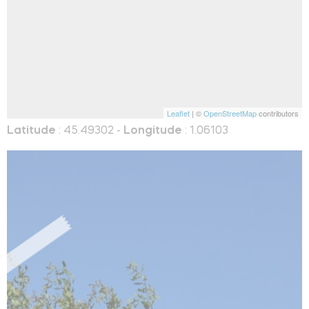
Leaflet
| ©
OpenStreetMap
contributors
Latitude
: 45.49302 -
Longitude
: 1.06103