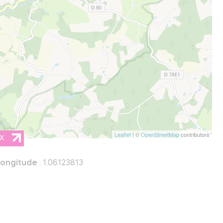
Leaflet
| ©
OpenStreetMap
contributors
PX
ongitude
: 1.06123813