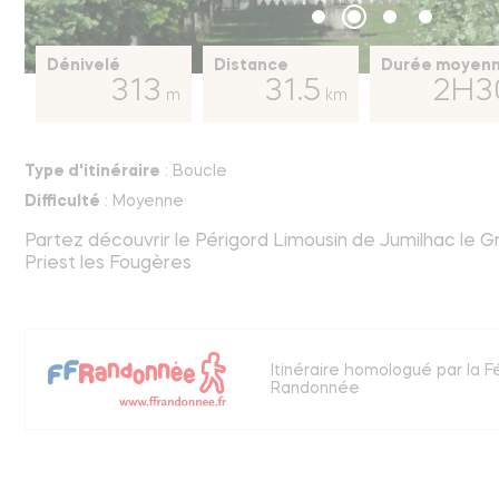
Dénivelé
Distance
Durée moyen
313
31.5
2H3
m
km
Type d'itinéraire
:
Boucle
Difficulté
:
Moyenne
Partez découvrir le Périgord Limousin de Jumilhac le Gr
Priest les Fougères
Itinéraire homologué par la 
Randonnée