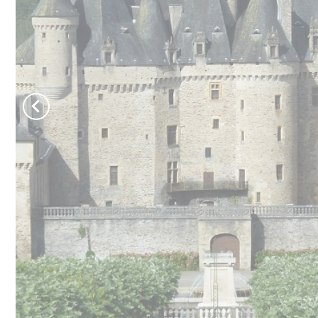
Bouger, s'évader
P
Activités : que faire en Périgord Limousin ?
Pour randonner
A
Pour jouer
C
Pour se baigner
tout voir