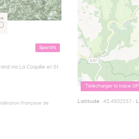
ne
0
Sportifs
and via La Coquille et St
Télécharger la trace G
Latitude
: 45.4932557 -
L
Fédération Française de