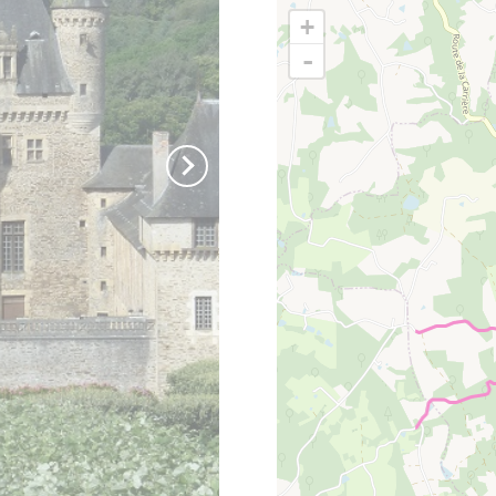
Le Parc naturel régional Périgord-Limousin
+
ause et détente
-
Aires de pique-nique
ires de jeux
oins lectures
Les spots nature
tout voir