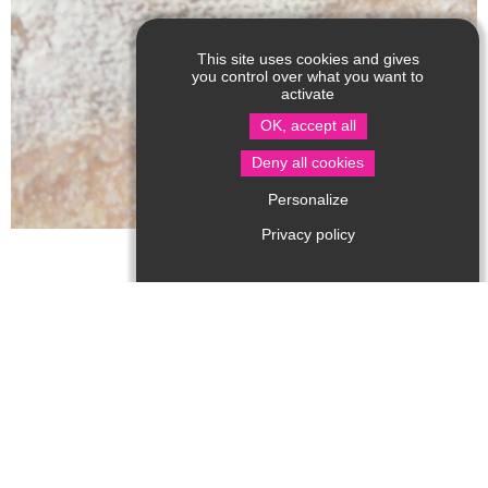
This site uses cookies and gives
you control over what you want to
activate
OK, accept all
Deny all cookies
Personalize
Privacy policy
Aurore et Pierre fabriquent leurs pains au levain grâce
aux céréales qu'ils produisent. Des bonnes odeurs de
pain mais aussi de brioches ou de biscuits s'échappent
du four à bois....
Commandez vos produits chaque mardi ou vendredi
avant de venir les chercher au fournil !
Type de produits
:
Pain