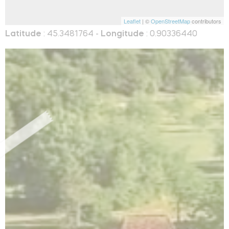
Leaflet
| ©
OpenStreetMap
contributors
Latitude
: 45.3481764 -
Longitude
: 0.90336440