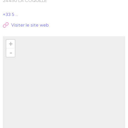
24450
LA COQUILLE
+33 5 ...
Visiter le site web
+
-