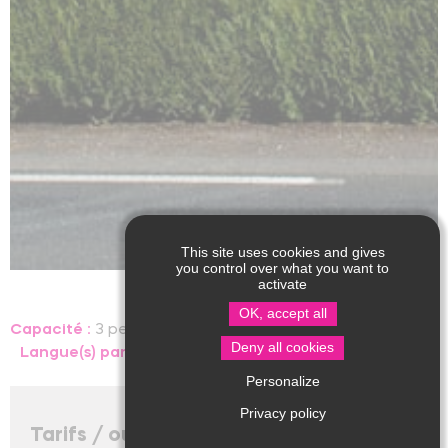
This site uses cookies and gives
you control over what you want to
activate
OK, accept all
Capacité :
3 personnes, 1 chambre
Deny all cookies
Langue(s) parlée(s) :
Personalize
Privacy policy
Tarifs / ouverture