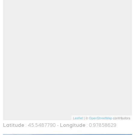
Leaflet
| ©
OpenStreetMap
contributors
Latitude
: 45.5487790 -
Longitude
: 0.97858629