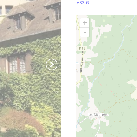
Le Parc naturel régional Périgord-Limousin
+33 6 ...
ause et détente
+
-
Aires de pique-nique
ires de jeux
oins lectures
Les spots nature
tout voir