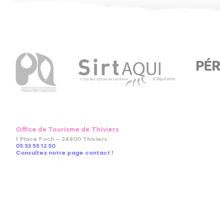
Office de Tourisme de Thiviers
1 Place Foch – 24800 Thiviers
05 53 55 12 50
Consultez notre page contact !
En juillet et août
du lundi au vendredi : 9h30-13h / 14h-18h
samedi : 9h30-12h30 / 14h - 18h
le dimanche et jours fériés : 9h30-12h30
D’avril à juin et en septembre et octobre
du lundi au vendredi : 9h30-12h30 / 14h-17h30
le samedi : 9h30-12h30