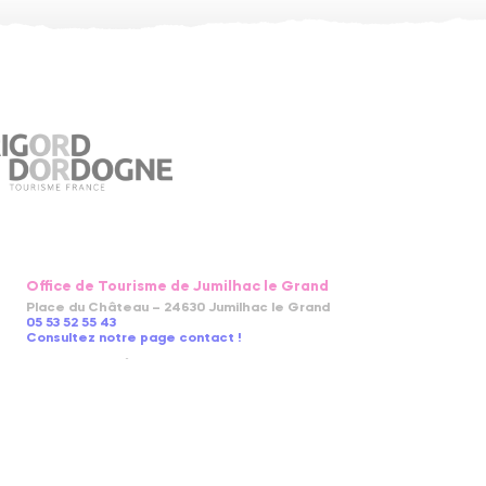
Office de Tourisme de Jumilhac le Grand
Place du Château – 24630 Jumilhac le Grand
05 53 52 55 43
Consultez notre page contact !
En juillet et août
du lundi au samedi : 9h30-13h / 14h-18h
le dimanche : 9h30-13h
Du 6 avril au 30 juin et du 1er septembre et jusqu'au 30 octobre
2026
du lundi au vendredi : 9h30-12h30 / 14h-17h30
Du 1er novembre 2026 au 5 avril 2027