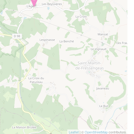
Leaflet
| ©
OpenStreetMap
contributors