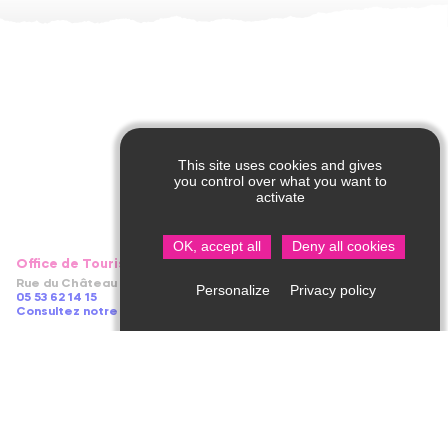
This site uses cookies and gives
you control over what you want to
activate
OK, accept all
Deny all cookies
Office de Tourisme de Saint Jean de Côle
Rue du Château – 24800 Saint Jean de Côle
Privacy policy
Personalize
05 53 62 14 15
Consultez notre page contact !
Du 1er juillet au 20 septembre 2026
Tous les jours : 10h-13h / 14h-18h30
Du 1er avril au 30 juin et du 21 septembre au 31 octobre 2026
du mardi au vendredi : 9h30-12h30 / 14h-17h30
le lundi et le samedi : 14h-17h30
Du 1er novembre 2026 au 1er avril 2027
fermé