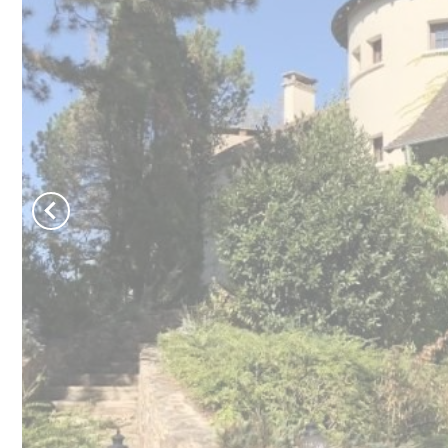
Bouger, s'évader
P
Activités : que faire en Périgord Limousin ?
Pour randonner
A
Pour jouer
C
Pour se baigner
tout voir