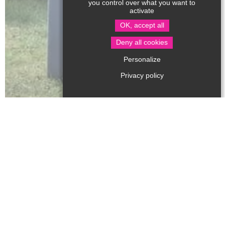
you control over what you want to
activate
OK, accept all
Deny all cookies
Personalize
Privacy policy
à partir de 18h
Venez passer un moment convivial en famille ou entre
amis ! Jouer, papoter, refaire le monde sur un fond de
musique !
Repas à la ferme (Chili con carne cuisine par yup) -
Concerts en soirée / Buvette et restauration sur
place