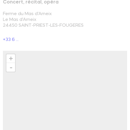
Concert, récital, opéra
Ferme du Mas d'Arneix
Le Mas d'Arneix
24450
SAINT-PRIEST-LES-FOUGERES
+33 6 ...
+
-