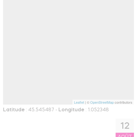
Leaflet
| ©
OpenStreetMap
contributors
Latitude
: 45.545487 -
Longitude
: 1.052348
12