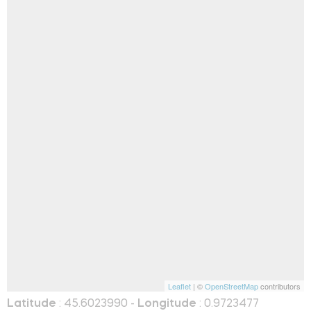
Leaflet
| ©
OpenStreetMap
contributors
Latitude
: 45.6023990 -
Longitude
: 0.9723477