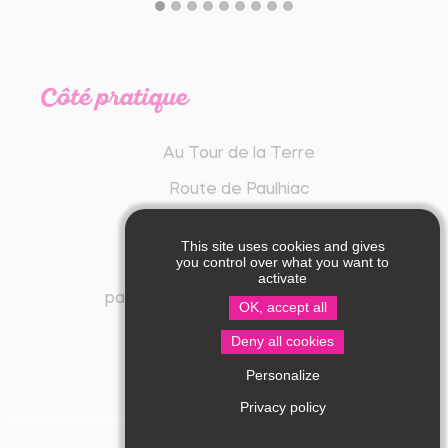
Côté pratique
Au Tour de la Terre
Route de Paulhiac
24450 Firbeix
This site uses cookies and gives
you control over what you want to
06 66 98 66 08
activate
pathy.autourdelaterre@gmail.com
OK, accept all
Deny all cookies
Personalize
Privacy policy