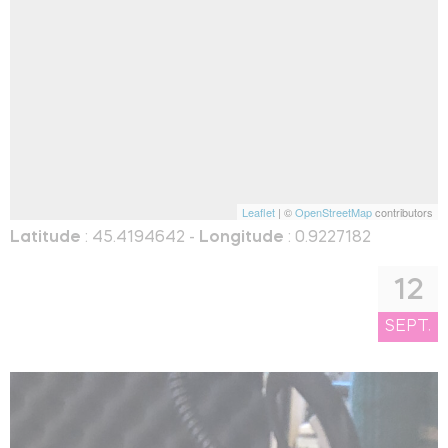
Leaflet
| ©
OpenStreetMap
contributors
Latitude
: 45.4194642 -
Longitude
: 0.9227182
12
SEPT.