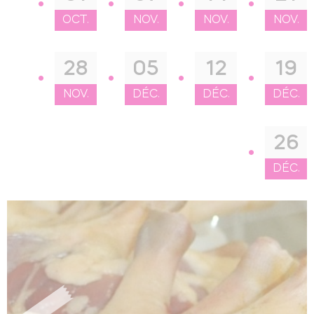
OCT.
NOV.
NOV.
NOV.
28
05
12
19
NOV.
DÉC.
DÉC.
DÉC.
26
DÉC.