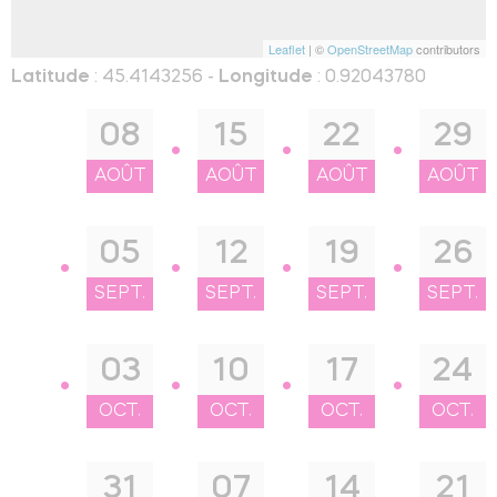
Leaflet
| ©
OpenStreetMap
contributors
Latitude
: 45.4143256 -
Longitude
: 0.92043780
08
15
22
29
AOÛT
AOÛT
AOÛT
AOÛT
05
12
19
26
SEPT.
SEPT.
SEPT.
SEPT.
03
10
17
24
OCT.
OCT.
OCT.
OCT.
31
07
14
21