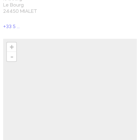
Le Bourg
24450
MIALET
+33 5 ...
+
-