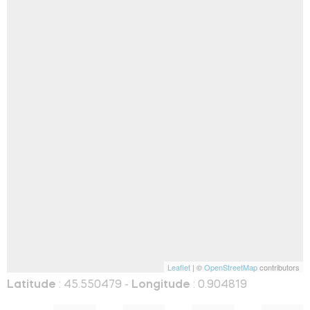
Leaflet
| ©
OpenStreetMap
contributors
Latitude
: 45.550479 -
Longitude
: 0.904819