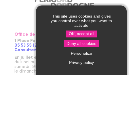
This site uses cookies and gives
you control over what you want to
activate
OK, accept all
Office de Tourisme de Thiviers
1 Place Foch – 24800 Thiviers
Deny all cookies
05 53 55 12 50
Consultez notre page contact !
Personalize
En juillet et août
du lundi au vendredi : 9h30-13h / 14h-18h
Privacy policy
samedi : 9h30-12h30 / 14h - 18h
le dimanche et jours fériés : 9h30-12h30
D’avril à juin et en septembre et octobre
du lundi au vendredi : 9h30-12h30 / 14h-17h30
le samedi : 9h30-12h30
De novembre à mars
du mardi au vendredi : 9h30-12h30 / 14h-17h30
le lundi et le samedi : 9h30-12h30
janvier : fermeture annuelle au public
Office de Tourisme de Jumilhac le Grand