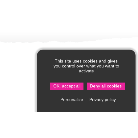
This site uses cookies and gives
you control over what you want to
activate
OK, accept all
Deny all cookies
Privacy policy
Personalize
Office de Tourisme de Saint Jean de Côle
Rue du Château – 24800 Saint Jean de Côle
05 53 62 14 15
Consultez notre page contact !