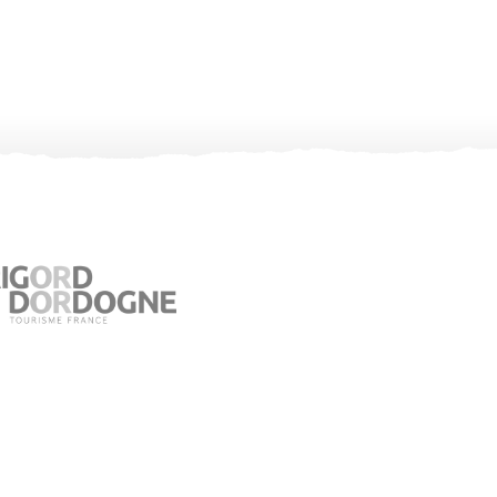
Office de Tourisme de Jumilhac le Grand
Place du Château – 24630 Jumilhac le Grand
05 53 52 55 43
Consultez notre page contact !