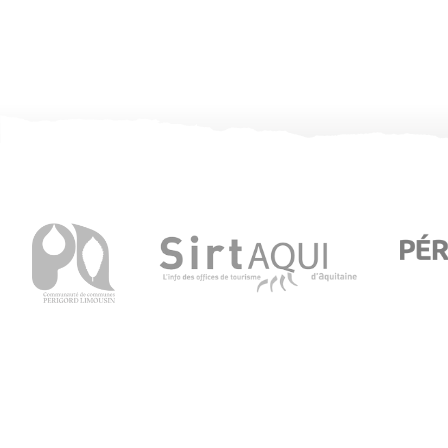
Office de Tourisme de Thiviers
1 Place Foch – 24800 Thiviers
05 53 55 12 50
Consultez notre page contact !