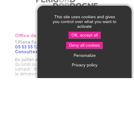
This site uses cookies and gives
you control over what you want to
activate
OK, accept all
Office de Tourisme de Thiviers
1 Place Foch – 24800 Thiviers
Deny all cookies
05 53 55 12 50
Consultez notre page contact !
Personalize
En juillet et août
du lundi au vendredi : 9h30-13h / 14h-18h
Privacy policy
samedi : 9h30-12h30 / 14h - 18h
le dimanche et jours fériés : 9h30-12h30
D’avril à juin et en septembre et octobre
du lundi au vendredi : 9h30-12h30 / 14h-17h30
le samedi : 9h30-12h30
De novembre à mars
du mardi au vendredi : 9h30-12h30 / 14h-17h30
le lundi et le samedi : 9h30-12h30
janvier : fermeture annuelle au public
Office de Tourisme de Jumilhac le Grand