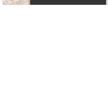
Sur réservation
De 10h à 12h30
Basé sur le jeu de l'oie, ce parcours d'orientation aux
défis multi activités aura pour objectifs : découvrir le
remarquable village de Saint Jean de Côle et être
sensibilisé aux handicaps moteur et sensoriel, tout en
s'amusant !
Accessible aux personnes en situation de handicap,
accompagnées
Animation pour toute la famille à partir de 5 ans.
Au village médiéval de Saint-Jean-de-Côle - Rdv sous
la halle.