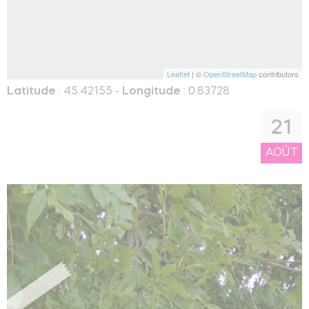
Leaflet
| ©
OpenStreetMap
contributors
Latitude
: 45.42155 -
Longitude
: 0.83728
21
AOÛT