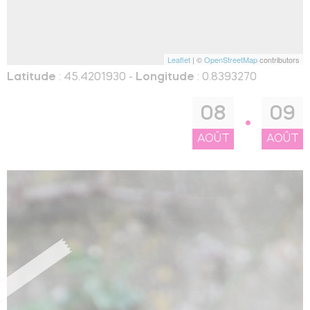
Leaflet
| ©
OpenStreetMap
contributors
Latitude
: 45.4201930 -
Longitude
: 0.8393270
08
09
AOÛT
AOÛT