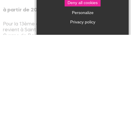
Deny all cookies
à partir de 20h30
Personalize
Privacy policy
Pour la 13ème année, la Compagnie du Sûr Saut
revient à Saint Jean de Côle pour son adaptation de
Cyrano de Bergerac d’Edmond Rostand.
Guidés par ce personnage au panache légendaire,
nous vous invitons à vous promener autour du château
de la Marthonie. Dans ce décor unique et authentique,
vivez une histoire d'amour et d'idéal. Un spectacle
rythmé par l'épée et la plume de Cyrano.
Déambulation tout autour du château. Possibilité
d'avoir une assise le long du parcours.
Tarifs / ouverture
Tarifs
: