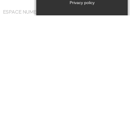
Privacy policy
ESPACE NUMERIQUE & POINT CONSEIL BUDGET
Office de Tourisme de Thiviers
1 Place Foch – 24800 Thiviers