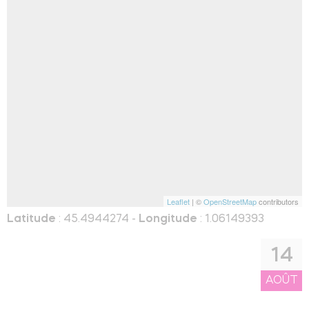
Leaflet
| ©
OpenStreetMap
contributors
Latitude
: 45.4944274 -
Longitude
: 1.06149393
14
AOÛT