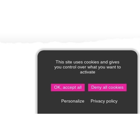
This site uses cookies and gives
you control over what you want to
activate
OK, accept all
Deny all cookies
Privacy policy
Personalize
Office de Tourisme de Saint Jean de Côle
Rue du Château – 24800 Saint Jean de Côle
05 53 62 14 15
Consultez notre page contact !