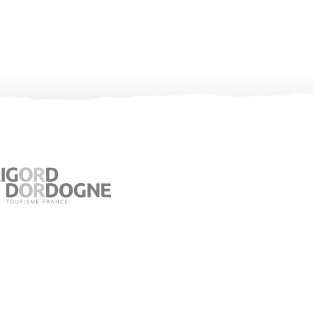
Office de Tourisme de Jumilhac le Grand
Place du Château – 24630 Jumilhac le Grand
05 53 52 55 43
Consultez notre page contact !