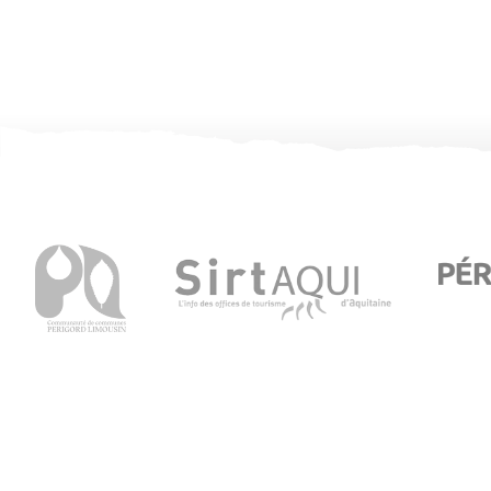
Office de Tourisme de Thiviers
1 Place Foch – 24800 Thiviers
05 53 55 12 50
Consultez notre page contact !