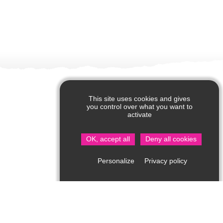
This site uses cookies and gives
you control over what you want to
activate
OK, accept all
Deny all cookies
Privacy policy
Personalize
Office de Tourisme de Saint Jean de Côle
Rue du Château – 24800 Saint Jean de Côle
05 53 62 14 15
Consultez notre page contact !