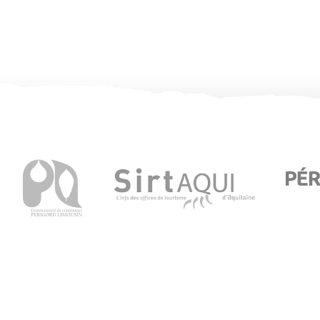
Office de Tourisme de Thiviers
1 Place Foch – 24800 Thiviers
05 53 55 12 50
Consultez notre page contact !