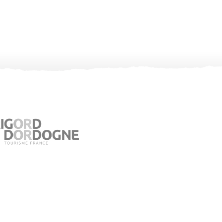
Office de Tourisme de Jumilhac le Grand
Place du Château – 24630 Jumilhac le Grand
05 53 52 55 43
Consultez notre page contact !