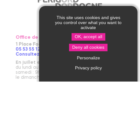
This site uses cookies and gives
you control over what you want to
activate
OK, accept all
Office de Tourisme de Thiviers
1 Place Foch – 24800 Thiviers
Deny all cookies
05 53 55 12 50
Consultez notre page contact !
Personalize
En juillet et août
du lundi au vendredi : 9h30-13h / 14h-18h
Privacy policy
samedi : 9h30-12h30 / 14h - 18h
le dimanche et jours fériés : 9h30-12h30
D’avril à juin et en septembre et octobre
du lundi au vendredi : 9h30-12h30 / 14h-17h30
le samedi : 9h30-12h30
De novembre à mars
du mardi au vendredi : 9h30-12h30 / 14h-17h30
le lundi et le samedi : 9h30-12h30
janvier : fermeture annuelle au public
Office de Tourisme de Jumilhac le Grand