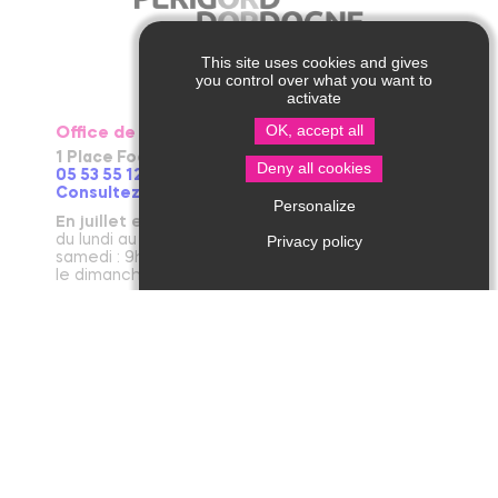
This site uses cookies and gives
you control over what you want to
activate
OK, accept all
Office de Tourisme de Thiviers
1 Place Foch – 24800 Thiviers
Deny all cookies
05 53 55 12 50
Consultez notre page contact !
Personalize
En juillet et août
du lundi au vendredi : 9h30-13h / 14h-18h
Privacy policy
samedi : 9h30-12h30 / 14h - 18h
le dimanche et jours fériés : 9h30-12h30
D’avril à juin et en septembre et octobre
du lundi au vendredi : 9h30-12h30 / 14h-17h30
le samedi : 9h30-12h30
De novembre à mars
du mardi au vendredi : 9h30-12h30 / 14h-17h30
le lundi et le samedi : 9h30-12h30
janvier : fermeture annuelle au public
Office de Tourisme de Jumilhac le Grand