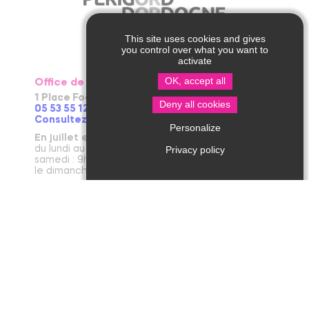
This site uses cookies and gives
you control over what you want to
activate
OK, accept all
Office de Tourisme de Thiviers
1 Place Foch – 24800 Thiviers
Deny all cookies
05 53 55 12 50
Consultez notre page contact !
Personalize
En juillet et août
du lundi au vendredi : 9h30-13h / 14h-18h
Privacy policy
samedi : 9h30-12h30 / 14h - 18h
le dimanche et jours fériés : 9h30-12h30
D’avril à juin et en septembre et octobre
du lundi au vendredi : 9h30-12h30 / 14h-17h30
le samedi : 9h30-12h30
De novembre à mars
du mardi au vendredi : 9h30-12h30 / 14h-17h30
le lundi et le samedi : 9h30-12h30
janvier : fermeture annuelle au public
Office de Tourisme de Jumilhac le Grand