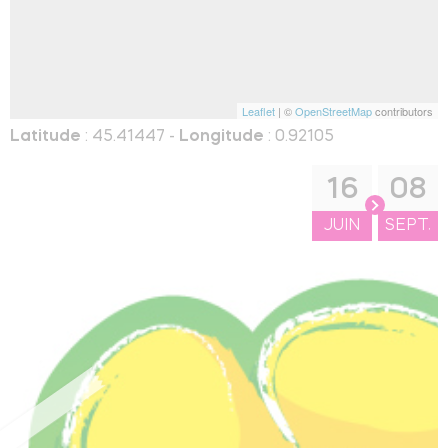
Leaflet
| ©
OpenStreetMap
contributors
Latitude
: 45.41447 -
Longitude
: 0.92105
16
08
JUIN
SEPT.