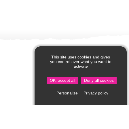
This site uses cookies and gives
you control over what you want to
activate
OK, accept all
Deny all cookies
Privacy policy
Personalize
Office de Tourisme de Saint Jean de Côle
Rue du Château – 24800 Saint Jean de Côle
05 53 62 14 15
Consultez notre page contact !