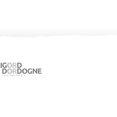
Office de Tourisme de Jumilhac le Grand
Place du Château – 24630 Jumilhac le Grand
05 53 52 55 43
Consultez notre page contact !