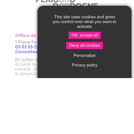
This site uses cookies and gives
you control over what you want to
activate
OK, accept all
Office de Tourisme de Thiviers
1 Place Foch – 24800 Thiviers
Deny all cookies
05 53 55 12 50
Consultez notre page contact !
Personalize
En juillet et août
du lundi au vendredi : 9h30-13h / 14h-18h
Privacy policy
samedi : 9h30-12h30 / 14h - 18h
le dimanche et jours fériés : 9h30-12h30
D’avril à juin et en septembre et octobre
du lundi au vendredi : 9h30-12h30 / 14h-17h30
le samedi : 9h30-12h30
De novembre à mars
du mardi au vendredi : 9h30-12h30 / 14h-17h30
le lundi et le samedi : 9h30-12h30
janvier : fermeture annuelle au public
Office de Tourisme de Jumilhac le Grand