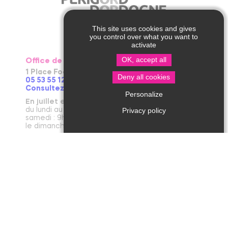
This site uses cookies and gives
you control over what you want to
activate
OK, accept all
Office de Tourisme de Thiviers
1 Place Foch – 24800 Thiviers
Deny all cookies
05 53 55 12 50
Consultez notre page contact !
Personalize
En juillet et août
du lundi au vendredi : 9h30-13h / 14h-18h
Privacy policy
samedi : 9h30-12h30 / 14h - 18h
le dimanche et jours fériés : 9h30-12h30
D’avril à juin et en septembre et octobre
du lundi au vendredi : 9h30-12h30 / 14h-17h30
le samedi : 9h30-12h30
De novembre à mars
du mardi au vendredi : 9h30-12h30 / 14h-17h30
le lundi et le samedi : 9h30-12h30
janvier : fermeture annuelle au public
Office de Tourisme de Jumilhac le Grand