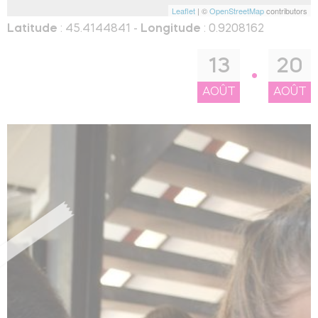
Leaflet
| ©
OpenStreetMap
contributors
Latitude
: 45.4144841 -
Longitude
: 0.9208162
13
20
AOÛT
AOÛT