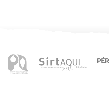
Office de Tourisme de Thiviers
1 Place Foch – 24800 Thiviers
05 53 55 12 50
Consultez notre page contact !