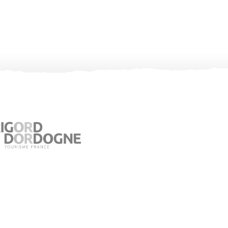
Office de Tourisme de Jumilhac le Grand
Place du Château – 24630 Jumilhac le Grand
05 53 52 55 43
Consultez notre page contact !