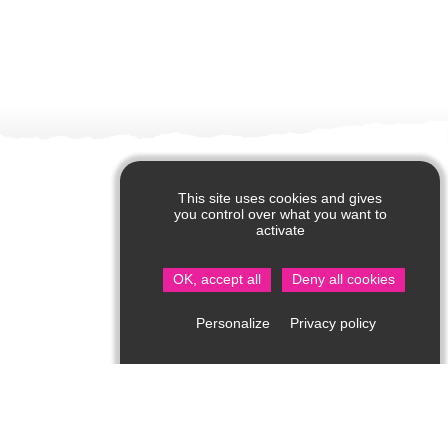
This site uses cookies and gives
you control over what you want to
activate
OK, accept all
Deny all cookies
Privacy policy
Personalize
Office de Tourisme de Saint Jean de Côle
Rue du Château – 24800 Saint Jean de Côle
05 53 62 14 15
Consultez notre page contact !