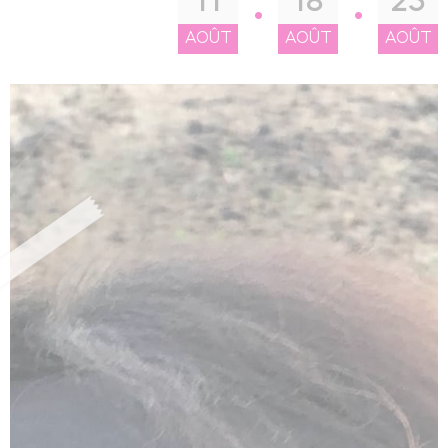
11
18
25
AOÛT
AOÛT
AOÛT