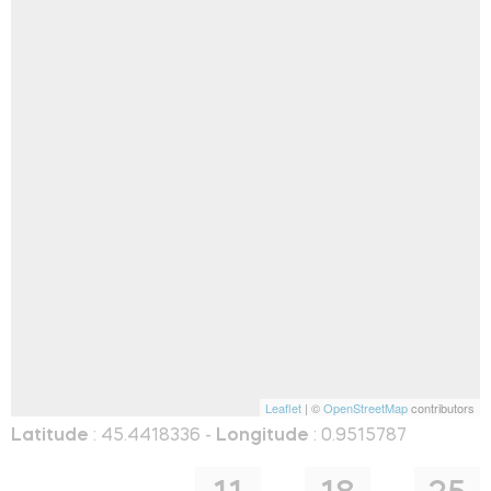
Leaflet
| ©
OpenStreetMap
contributors
Latitude
: 45.4418336 -
Longitude
: 0.9515787