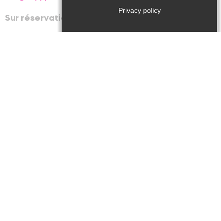
Privacy policy
Sur réservation / Atelier 3-6 ans
De 17h à 18h
Atelier "En famille !" Sauras-tu résoudre le mystère de
la pierre magique ? Un véritable défi de fabriquer
cette fameuse pierre ! / Atelier spécifique aux 3-6 ans
/ Enfants accompagnés
Tarifs / ouverture
Tarifs
:
5€
Sur réservation / Atelier 3-6 ans