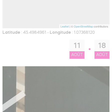
Leaflet
| ©
OpenStreetMap
contributors
Latitude
: 45.4984961 -
Longitude
: 1.07368120
11
18
AOÛT
AOÛT