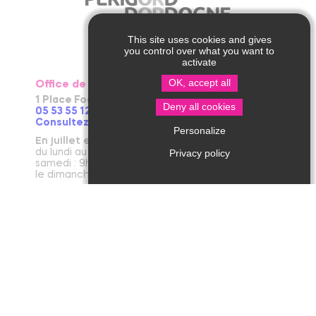
This site uses cookies and gives
you control over what you want to
activate
OK, accept all
Office de Tourisme de Thiviers
1 Place Foch – 24800 Thiviers
Deny all cookies
05 53 55 12 50
Consultez notre page contact !
Personalize
En juillet et août
du lundi au vendredi : 9h30-13h / 14h-18h
Privacy policy
samedi : 9h30-12h30 / 14h - 18h
le dimanche et jours fériés : 9h30-12h30
D’avril à juin et en septembre et octobre
du lundi au vendredi : 9h30-12h30 / 14h-17h30
le samedi : 9h30-12h30
De novembre à mars
du mardi au vendredi : 9h30-12h30 / 14h-17h30
le lundi et le samedi : 9h30-12h30
janvier : fermeture annuelle au public
Office de Tourisme de Jumilhac le Grand