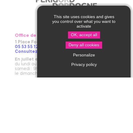
This site uses cookies and gives
you control over what you want to
activate
OK, accept all
Office de Tourisme de Thiviers
1 Place Foch – 24800 Thiviers
Deny all cookies
05 53 55 12 50
Consultez notre page contact !
Personalize
En juillet et août
du lundi au vendredi : 9h30-13h / 14h-18h
Privacy policy
samedi : 9h30-12h30 / 14h - 18h
le dimanche et jours fériés : 9h30-12h30
D’avril à juin et en septembre et octobre
du lundi au vendredi : 9h30-12h30 / 14h-17h30
le samedi : 9h30-12h30
De novembre à mars
du mardi au vendredi : 9h30-12h30 / 14h-17h30
le lundi et le samedi : 9h30-12h30
janvier : fermeture annuelle au public
Office de Tourisme de Jumilhac le Grand