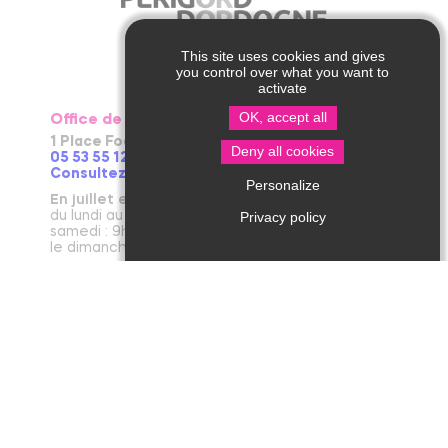
This site uses cookies and gives
you control over what you want to
activate
OK, accept all
Office de Tourisme de Thiviers
1 Place Foch – 24800 Thiviers
Deny all cookies
05 53 55 12 50
Consultez notre page contact !
Personalize
En juillet et août
du lundi au vendredi : 9h30-13h / 14h-18h
Privacy policy
samedi : 9h30-12h30 / 14h - 18h
le dimanche et jours fériés : 9h30-12h30
D’avril à juin et en septembre et octobre
du lundi au vendredi : 9h30-12h30 / 14h-17h30
le samedi : 9h30-12h30
De novembre à mars
du mardi au vendredi : 9h30-12h30 / 14h-17h30
le lundi et le samedi : 9h30-12h30
janvier : fermeture annuelle au public
Office de Tourisme de Jumilhac le Grand