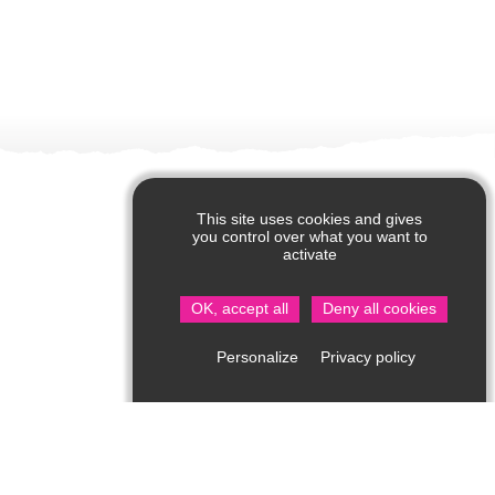
This site uses cookies and gives
you control over what you want to
activate
OK, accept all
Deny all cookies
Privacy policy
Personalize
Office de Tourisme de Saint Jean de Côle
Rue du Château – 24800 Saint Jean de Côle
05 53 62 14 15
Consultez notre page contact !