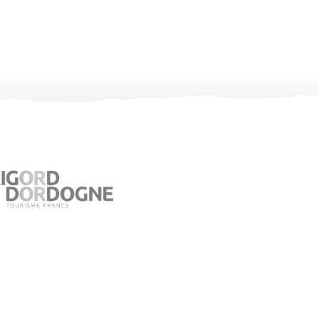
Office de Tourisme de Jumilhac le Grand
Place du Château – 24630 Jumilhac le Grand
05 53 52 55 43
Consultez notre page contact !