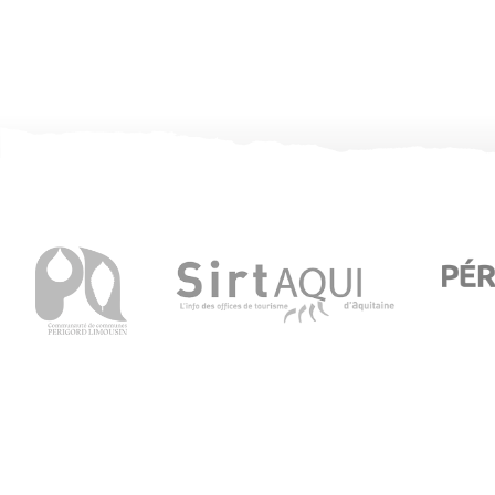
Office de Tourisme de Thiviers
1 Place Foch – 24800 Thiviers
05 53 55 12 50
Consultez notre page contact !