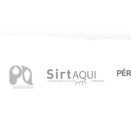
Office de Tourisme de Thiviers
1 Place Foch – 24800 Thiviers
05 53 55 12 50
Consultez notre page contact !