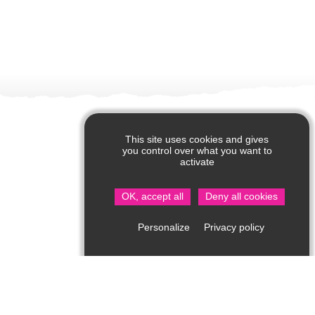
This site uses cookies and gives
you control over what you want to
activate
OK, accept all
Deny all cookies
Privacy policy
Personalize
Office de Tourisme de Saint Jean de Côle
Rue du Château – 24800 Saint Jean de Côle
05 53 62 14 15
Consultez notre page contact !