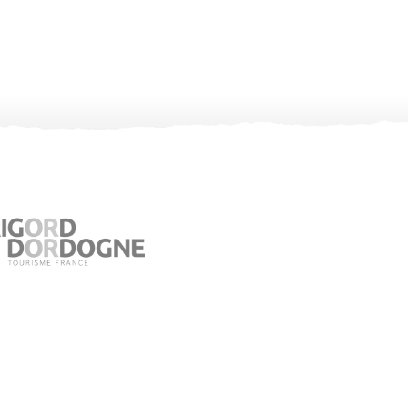
Office de Tourisme de Jumilhac le Grand
Place du Château – 24630 Jumilhac le Grand
05 53 52 55 43
Consultez notre page contact !