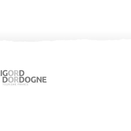
Office de Tourisme de Jumilhac le Grand
Place du Château – 24630 Jumilhac le Grand
05 53 52 55 43
Consultez notre page contact !