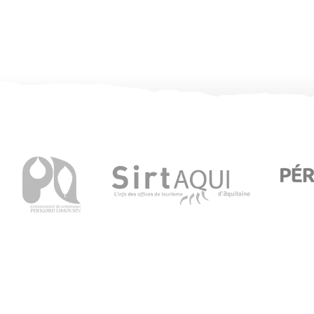
Office de Tourisme de Thiviers
1 Place Foch – 24800 Thiviers
05 53 55 12 50
Consultez notre page contact !