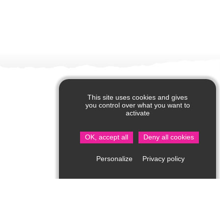
This site uses cookies and gives
you control over what you want to
activate
OK, accept all
Deny all cookies
Privacy policy
Personalize
Office de Tourisme de Saint Jean de Côle
Rue du Château – 24800 Saint Jean de Côle
05 53 62 14 15
Consultez notre page contact !