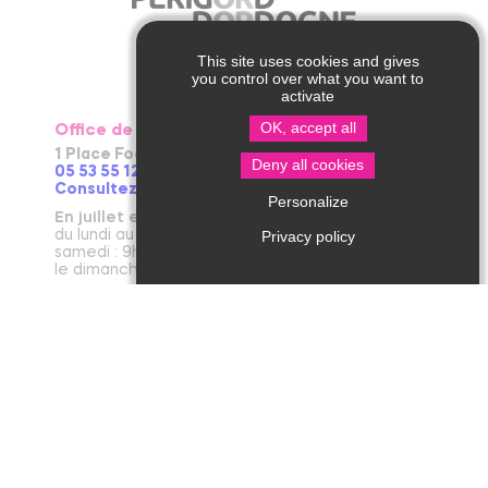
This site uses cookies and gives
you control over what you want to
activate
OK, accept all
Office de Tourisme de Thiviers
1 Place Foch – 24800 Thiviers
Deny all cookies
05 53 55 12 50
Consultez notre page contact !
Personalize
En juillet et août
du lundi au vendredi : 9h30-13h / 14h-18h
Privacy policy
samedi : 9h30-12h30 / 14h - 18h
le dimanche et jours fériés : 9h30-12h30
D’avril à juin et en septembre et octobre
du lundi au vendredi : 9h30-12h30 / 14h-17h30
le samedi : 9h30-12h30
De novembre à mars
du mardi au vendredi : 9h30-12h30 / 14h-17h30
le lundi et le samedi : 9h30-12h30
janvier : fermeture annuelle au public
Office de Tourisme de Jumilhac le Grand